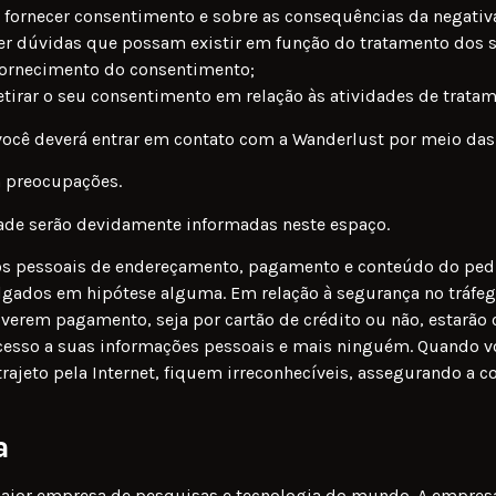
 fornecer consentimento e sobre as consequências da negativa
uer dúvidas que possam existir em função do tratamento dos s
fornecimento do consentimento;
etirar o seu consentimento em relação às atividades de trata
ocê deverá entrar em contato com a Wanderlust por meio das 
m preocupações.
idade serão devidamente informadas neste espaço.
dos pessoais de endereçamento, pagamento e conteúdo do ped
ulgados em hipótese alguma. Em relação à segurança no tráfe
verem pagamento, seja por cartão de crédito ou não, estarão 
m acesso a suas informações pessoais e mais ninguém. Quando v
trajeto pela Internet, fiquem irreconhecíveis, assegurando a c
a
ior empresa de pesquisas e tecnologia do mundo. A empresa